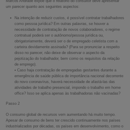
Marcos Andrade expõe que o relatório do consultor deve apresentar
um parecer quanto aos seguintes aspectos:
Na intenção de reduzir custos, é possível contratar trabalhadores
como pessoa jurídica? Em outras palavras, se houver a
necessidade de contratação de novos colaboradores, o regime
contratual poderá ser o autônomo/pessoa jurídica ou,
obrigatoriamente, deverá ser o de empregado celetista com a
carteira devidamente assinada? (Para se pronunciar a respeito
disso no parecer, não deixe de observar o aspecto da
pejotização do trabalhador, bem como os requisitos da relação
de emprego).
• Caso haja contratação de empregadas gestantes durante a
emergência de saúde pública de importância nacional decorrente
do novo coronavírus, haverá necessidade de afastá-las das
atividades de trabalho presencial, impondo o trabalho em home
office? Isso se aplica apenas às trabalhadoras não vacinadas?
Passo 2
O consumo global de recursos vem aumentando há muito tempo.
Apesar de consumo de bens ter crescido continuamente nos países
industrializados por décadas, os países em desenvolvimento, como o