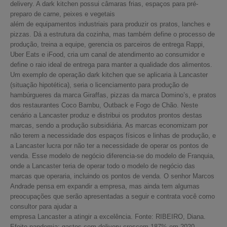
delivery. A dark kitchen possui câmaras frias, espaços para pré-
preparo de carne, peixes e vegetais
além de equipamentos industriais para produzir os pratos, lanches e
pizzas. Dá a estrutura da cozinha, mas também define o processo de
produção, treina a equipe, gerencia os parceiros de entrega Rappi,
Uber Eats e iFood, cria um canal de atendimento ao consumidor e
define o raio ideal de entrega para manter a qualidade dos alimentos.
Um exemplo de operação dark kitchen que se aplicaria à Lancaster
(situação hipotética), seria o licenciamento para produção de
hambúrgueres da marca Giraffas, pizzas da marca Domino’s, e pratos
dos restaurantes Coco Bambu, Outback e Fogo de Chão. Neste
cenário a Lancaster produz e distribui os produtos prontos destas
marcas, sendo a produção subsidiária. As marcas economizam por
não terem a necessidade dos espaços físicos e linhas de produção, e
a Lancaster lucra por não ter a necessidade de operar os pontos de
venda. Esse modelo de negócio diferencia-se do modelo de Franquia,
onde a Lancaster teria de operar todo o modelo de negócio das
marcas que operaria, incluindo os pontos de venda. O senhor Marcos
Andrade pensa em expandir a empresa, mas ainda tem algumas
preocupações que serão apresentadas a seguir e contrata você como
consultor para ajudar a
empresa Lancaster a atingir a excelência. Fonte: RIBEIRO, Diana.
Efeito pandemia: gastos com delivery crescem 187% em 2020.