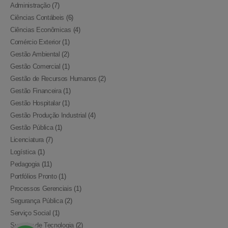
SOBRE A PORTFÓLIOS EAD
Administração
(7)
Ciências Contábeis
(6)
Empresa
Ciências Econômicas
(4)
Contato
Comércio Exterior
(1)
Gestão Ambiental
(2)
Todos Portfólios
Gestão Comercial
(1)
Blog
Gestão de Recursos Humanos
(2)
Gestão Financeira
(1)
POLITCIAS E TERMOS DE USO
Gestão Hospitalar
(1)
Gestão Produção Industrial
(4)
Política de Privacidade
Gestão Pública
(1)
Política de pagamento
Licenciatura
(7)
Logística
(1)
FORMAS DE PAGAMENTO
Pedagogia
(11)
Portfólios Pronto
(1)
Processos Gerenciais
(1)
Segurança Pública
(2)
Serviço Social
(1)
© Portfolios EAD © 2021. Todos os Direitos Reservados.
Superior de Tecnologia
(2)
Criação de Lojas Virtuais BH ToFocus Marketing Digital