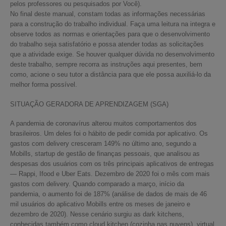
pelos professores ou pesquisados por Você).
No final deste manual, constam todas as informações necessárias
para a construção do trabalho individual. Faça uma leitura na integra e
observe todos as normas e orientações para que o desenvolvimento
do trabalho seja satisfatório e possa atender todas as solicitações
que a atividade exige. Se houver qualquer dúvida no desenvolvimento
deste trabalho, sempre recorra as instruções aqui presentes, bem
como, acione o seu tutor a distância para que ele possa auxiliá-lo da
melhor forma possível.
SITUAÇÃO GERADORA DE APRENDIZAGEM (SGA)
A pandemia de coronavírus alterou muitos comportamentos dos
brasileiros. Um deles foi o hábito de pedir comida por aplicativo. Os
gastos com delivery cresceram 149% no último ano, segundo a
Mobills, startup de gestão de finanças pessoais, que analisou as
despesas dos usuários com os três principais aplicativos de entregas
— Rappi, Ifood e Uber Eats. Dezembro de 2020 foi o mês com mais
gastos com delivery. Quando comparado a março, início da
pandemia, o aumento foi de 187% (análise de dados de mais de 46
mil usuários do aplicativo Mobills entre os meses de janeiro e
dezembro de 2020). Nesse cenário surgiu as dark kitchens,
conhecidas também como cloud kitchen (cozinha nas nuvens), virtual