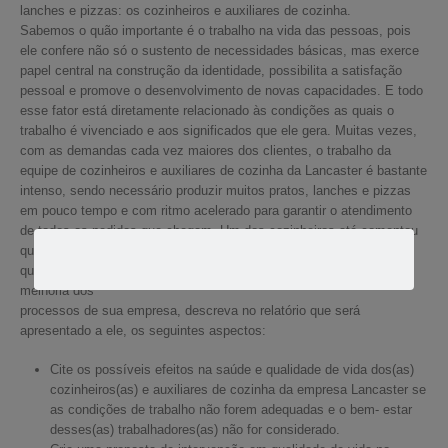
lanches e pizzas: os cozinheiros e auxiliares de cozinha.
Sabemos o quão importante é o trabalho na vida das pessoas, pois
ele confere não só o sustento de necessidades básicas, mas exerce
papel central na construção da identidade, possibilita a satisfação
pessoal e promove o desenvolvimento de novas capacidades. E todo
esse fator está diretamente relacionado às condições as quais o
trabalho é vivenciado e aos significados que ele gera. Muitas vezes,
com as demandas cada vez maiores dos clientes, o trabalho da
equipe de cozinheiros e auxiliares de cozinha da Lancaster é bastante
intenso, sendo necessário produzir muitos pratos, lanches e pizzas
em pouco tempo e com ritmo acelerado para garantir o atendimento
de todos os pedidos que chegam. Um dos cozinheiros até comentou
que nesses momentos “não dá tempo nem de respirar”. Lembrando
que você é o consultor que auxiliará o senhor Marcos Andrade na
melhoria dos
processos de sua empresa, descreva no relatório que será
apresentado a ele, os seguintes aspectos:
Cite os possíveis efeitos na saúde e qualidade de vida dos(as)
cozinheiros(as) e auxiliares de cozinha da empresa Lancaster se
as condições de trabalho não forem adequadas e o bem- estar
desses(as) trabalhadores(as) não for considerado.