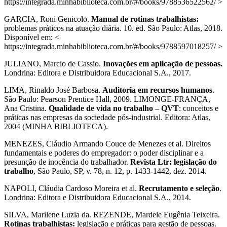
https://integrada.minhabiblioteca.com.br/#/books/9788536522562/ >
GARCIA, Roni Genicolo.
Manual de rotinas trabalhistas:
problemas práticos na atuação diária. 10. ed. São Paulo: Atlas, 2018.
Disponível em: <
https://integrada.minhabiblioteca.com.br/#/books/9788597018257/ >
JULIANO, Marcio de Cassio.
Inovações em aplicação de pessoas.
Londrina: Editora e Distribuidora Educacional S.A., 2017.
LIMA, Rinaldo José Barbosa.
Auditoria em recursos humanos
.
São Paulo: Pearson Prentice Hall, 2009. LIMONGE-FRANÇA,
Ana Cristina.
Qualidade de vida no trabalho – QVT
: conceitos e
práticas nas empresas da sociedade pós-industrial. Editora: Atlas,
2004 (MINHA BIBLIOTECA).
MENEZES, Cláudio Armando Couce de Menezes et al. Direitos
fundamentais e poderes do empregador: o poder disciplinar e a
presunção de inocência do trabalhador.
Revista Ltr: legislação do
trabalho
, São Paulo, SP, v. 78, n. 12, p. 1433-1442, dez. 2014.
NAPOLI, Cláudia Cardoso Moreira et al.
Recrutamento e seleção
.
Londrina: Editora e Distribuidora Educacional S.A., 2014.
SILVA, Marilene Luzia da. REZENDE, Mardele Eugênia Teixeira.
Rotinas trabalhistas:
legislação e práticas para gestão de pessoas.