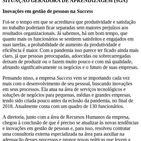
SITUAÇÃO GERADORA DE APRENDIZAGEM (SGA)
Inovações em gestão de pessoas na
Success
Foi-se o tempo em que se acreditava que produtividade e satisfação
no trabalho poderiam ficar separadas sem maiores prejuízos aos
resultados organizacionais. Já sabemos, há um bom tempo, que
quanto mais os funcionários se sentirem satisfeitos e engajados em
suas tarefas, a probabilidade de aumento da produtividade e
eficiência é maior. Com a pandemia isso parece ter ficado ainda mais
claro, já que pessoas preocupadas, adoecidas ou sobrecarregadas
deixam de produzir ou o fazem muito pouco e com má qualidade,
afetando significativamente os negócios e o futuro de suas empresas.
Pensando nisso, a empresa
Success
vem se importando cada vez
mais com o desenvolvimento de seu pessoal, buscando inovações
em seus processos. Ela atua na área de serviços tecnológicos e
soluções de negócios para pequenas, médias e grandes empresas,
tendo sido criada pouco antes da eclosão da pandemia, no final de
2018. Atualmente conta com um quadro de 130 funcionários.
A diretoria, junto com a área de Recursos Humanos da empresa,
chegou à conclusão de que é preciso se atualizar às novas tendências
e inovações em gestão de pessoas e, para isso, resolveu contratar
uma consultoria externa especializada na área para auxiliar na
adequação desses processos e propor novas práticas que levem a