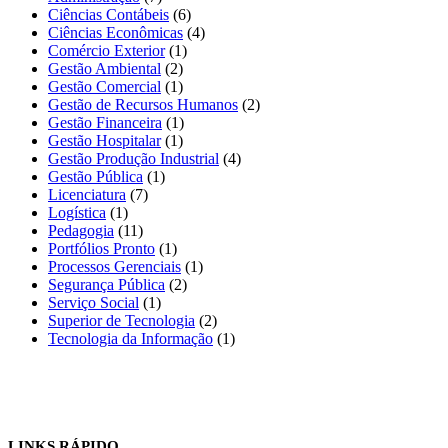
Ciências Contábeis
(6)
Ciências Econômicas
(4)
Comércio Exterior
(1)
Gestão Ambiental
(2)
Gestão Comercial
(1)
Gestão de Recursos Humanos
(2)
Gestão Financeira
(1)
Gestão Hospitalar
(1)
Gestão Produção Industrial
(4)
Gestão Pública
(1)
Licenciatura
(7)
Logística
(1)
Pedagogia
(11)
Portfólios Pronto
(1)
Processos Gerenciais
(1)
Segurança Pública
(2)
Serviço Social
(1)
Superior de Tecnologia
(2)
Tecnologia da Informação
(1)
LINKS RÁPIDO