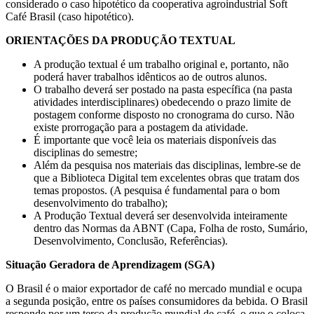
considerado o caso hipotético da cooperativa agroindustrial Soft
Café Brasil (caso hipotético).
ORIENTAÇÕES DA PRODUÇÃO TEXTUAL
A produção textual é um trabalho original e, portanto, não
poderá haver trabalhos idênticos ao de outros alunos.
O trabalho deverá ser postado na pasta específica (na pasta
atividades interdisciplinares) obedecendo o prazo limite de
postagem conforme disposto no cronograma do curso. Não
existe prorrogação para a postagem da atividade.
É importante que você leia os materiais disponíveis das
disciplinas do semestre;
Além da pesquisa nos materiais das disciplinas, lembre-se de
que a Biblioteca Digital tem excelentes obras que tratam dos
temas propostos. (A pesquisa é fundamental para o bom
desenvolvimento do trabalho);
A Produção Textual deverá ser desenvolvida inteiramente
dentro das Normas da ABNT (Capa, Folha de rosto, Sumário,
Desenvolvimento, Conclusão, Referências).
Situação Geradora de Aprendizagem (SGA)
O Brasil é o maior exportador de café no mercado mundial e ocupa
a segunda posição, entre os países consumidores da bebida. O Brasil
responde por um terço da produção mundial de café, o que o coloca