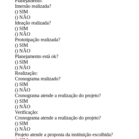
Planejamento:
Imersão realizada?
() SIM
() NÃO
Ideação realizada?
() SIM
() NÃO
Prototipação realizada?
() SIM
() NÃO
Planejamento está ok?
() SIM
() NÃO
Realização:
Cronograma realizado?
() SIM
() NÃO
Cronograma atende a realização do projeto?
() SIM
() NÃO
Verificação:
Cronograma atende a realização do projeto?
() SIM
() NÃO
Projeto atende a proposta da instituição escolhida?