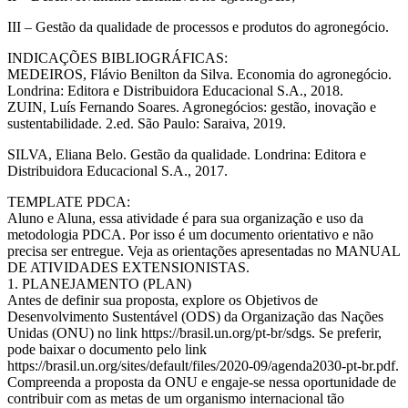
III – Gestão da qualidade de processos e produtos do agronegócio.
INDICAÇÕES BIBLIOGRÁFICAS:
MEDEIROS, Flávio Benilton da Silva. Economia do agronegócio.
Londrina: Editora e Distribuidora Educacional S.A., 2018.
ZUIN, Luís Fernando Soares. Agronegócios: gestão, inovação e
sustentabilidade. 2.ed. São Paulo: Saraiva, 2019.
SILVA, Eliana Belo. Gestão da qualidade. Londrina: Editora e
Distribuidora Educacional S.A., 2017.
TEMPLATE PDCA:
Aluno e Aluna, essa atividade é para sua organização e uso da
metodologia PDCA. Por isso é um documento orientativo e não
precisa ser entregue. Veja as orientações apresentadas no MANUAL
DE ATIVIDADES EXTENSIONISTAS.
1. PLANEJAMENTO (PLAN)
Antes de definir sua proposta, explore os Objetivos de
Desenvolvimento Sustentável (ODS) da Organização das Nações
Unidas (ONU) no link https://brasil.un.org/pt-br/sdgs. Se preferir,
pode baixar o documento pelo link
https://brasil.un.org/sites/default/files/2020-09/agenda2030-pt-br.pdf.
Compreenda a proposta da ONU e engaje-se nessa oportunidade de
contribuir com as metas de um organismo internacional tão