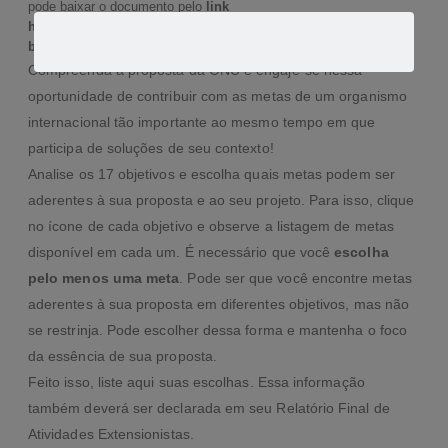
pode baixar o documento pelo
link
https://brasil.un.org/sites/default/files/2020-09/agenda2030-pt-
br.pdf
.
Compreenda a proposta da ONU e engaje-se nessa
oportunidade de contribuir com as metas de um organismo
internacional tão importante ao mesmo tempo em que
participa de soluções de seu contexto!
Analise os 17 objetivos e escolha quais metas podem ser
aderentes à sua proposta e ao seu projeto. Para isso, clique
no ícone de cada objetivo e observe a listagem de metas
disponível em cada um. É necessário que você
escolha
pelo menos uma meta
. Pode ser que você encontre metas
aderentes à sua proposta em diferentes objetivos, mas não
se restrinja. Pode escolher dessa forma e mantenha o foco
da essência de sua proposta.
Feito isso, liste aqui suas escolhas. Essa informação
também deverá ser declarada em seu Relatório Final de
Atividades Extensionistas.