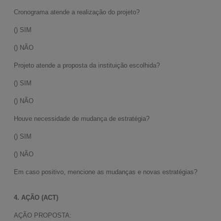
Cronograma atende a realização do projeto?
() SIM
() NÃO
Projeto atende a proposta da instituição escolhida?
() SIM
() NÃO
Houve necessidade de mudança de estratégia?
LINKS RÁPIDO
() SIM
Ajuda e Suporte
() NÃO
Contato Via WhatsApp
Em caso positivo, mencione as mudanças e novas estratégias?
Histórico de Compras
4. AÇÃO (ACT)
Minha Conta
AÇÃO PROPOSTA: