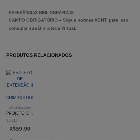
SOBRE A PORTFÓLIOS EAD
REFERÊNCIAS BIBLIOGRÁFICAS
Empresa
CAMPO OBRIGATÓRIO – Siga a normas ABNT, para isso
Contato
consulte sua Biblioteca Virtual.
Todos Portfólios
Blog
PRODUTOS RELACIONADOS
POLITCIAS E TERMOS DE USO
Política de Privacidade
Política de pagamento
FORMAS DE PAGAMENTO
CRIMINOLOGIA
PROJETO DE EXTENSÃO II – CRIMINOLOGIA
0
fora de 5
R$
59.90
© Portfolios EAD © 2021. Todos os Direitos Reservados.