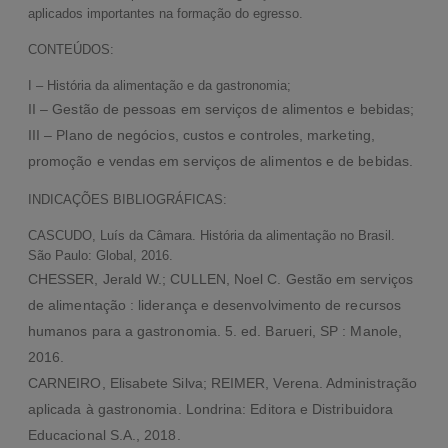
aplicados importantes na formação do egresso.
CONTEÚDOS:
I – História da alimentação e da gastronomia;
II – Gestão de pessoas em serviços de alimentos e bebidas;
III – Plano de negócios, custos e controles, marketing,
promoção e vendas em serviços de alimentos e de bebidas.
INDICAÇÕES BIBLIOGRÁFICAS:
LINKS RÁPIDO
CASCUDO, Luís da Câmara. História da alimentação no Brasil.
São Paulo: Global, 2016.
Ajuda e Suporte
CHESSER, Jerald W.; CULLEN, Noel C. Gestão em serviços
Contato Via WhatsApp
de alimentação : liderança e desenvolvimento de recursos
Histórico de Compras
humanos para a gastronomia. 5. ed. Barueri, SP : Manole,
2016.
Minha Conta
CARNEIRO, Elisabete Silva; REIMER, Verena. Administração
SOBRE A PORTFÓLIOS EAD
aplicada à gastronomia. Londrina: Editora e Distribuidora
Educacional S.A., 2018.
Empresa