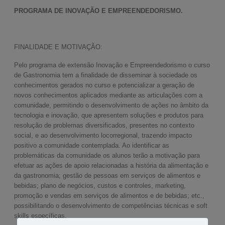
PROGRAMA DE INOVAÇÃO E EMPREENDEDORISMO.
FINALIDADE E MOTIVAÇÃO:
Pelo programa de extensão Inovação e Empreendedorismo o curso
de Gastronomia tem a finalidade de disseminar à sociedade os
conhecimentos gerados no curso e potencializar a geração de
novos conhecimentos aplicados mediante as articulações com a
comunidade, permitindo o desenvolvimento de ações no âmbito da
tecnologia e inovação, que apresentem soluções e produtos para
resolução de problemas diversificados, presentes no contexto
social, e ao desenvolvimento locorregional, trazendo impacto
positivo a comunidade contemplada. Ao identificar as
problemáticas da comunidade os alunos terão a motivação para
efetuar as ações de apoio relacionadas a história da alimentação e
da gastronomia; gestão de pessoas em serviços de alimentos e
bebidas; plano de negócios, custos e controles, marketing,
promoção e vendas em serviços de alimentos e de bebidas; etc.,
possibilitando o desenvolvimento de competências técnicas e soft
skills específicas.