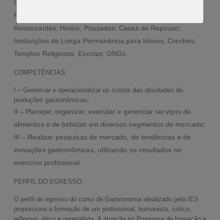
Os locais que poderão contemplar esse projeto são:
Parcerias com a Prefeitura; Associações de Bairros;
Restaurantes; Hotéis; Pousadas; Casas de Repouso;
Instituições de Longa Permanência para Idosos; Creches;
Templos Religiosos; Escolas; ONGs.
COMPETÊNCIAS:
I – Gerenciar e operacionalizar os custos das atividades de
produções gastronômicas;
II – Planejar, organizar, executar e gerenciar serviços de
alimentos e de bebidas em diversos segmentos de mercado;
III – Realizar pesquisas de mercado, de tendências e de
inovações gastronômicas, utilizando os resultados no
exercício profissional.
PERFIL DO EGRESSO:
O perfil do egresso do curso de Gastronomia idealizado pela IES
proporciona a formação de um profissional, humanista, crítico,
reflexivo, ético e generalista. A atuação no Programa de Inovação e