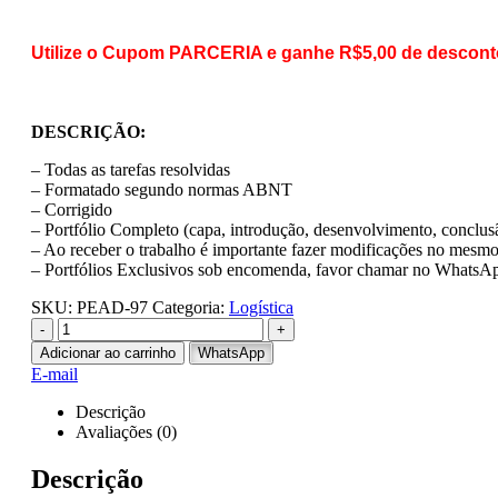
Utilize o Cupom PARCERIA e ganhe R$5,00 de descont
DESCRIÇÃO:
– Todas as tarefas resolvidas
– Formatado segundo normas ABNT
– Corrigido
– Portfólio Completo (capa, introdução, desenvolvimento, conclusã
– Ao receber o trabalho é importante fazer modificações no mesmo 
– Portfólios Exclusivos sob encomenda, favor chamar no WhatsA
SKU:
PEAD-97
Categoria:
Logística
-
+
Adicionar ao carrinho
WhatsApp
E-mail
Descrição
Avaliações (0)
Descrição