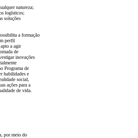
qualquer natureza;
s logísticos;
as soluções
ossibilita a formação
m perfil
 apto a agir
 tomada de
nvestigar inovações
cialmente
 ao Programa de
r habilidades e
alidade social,
uas ações para a
ualidade de vida.
a, por meio do