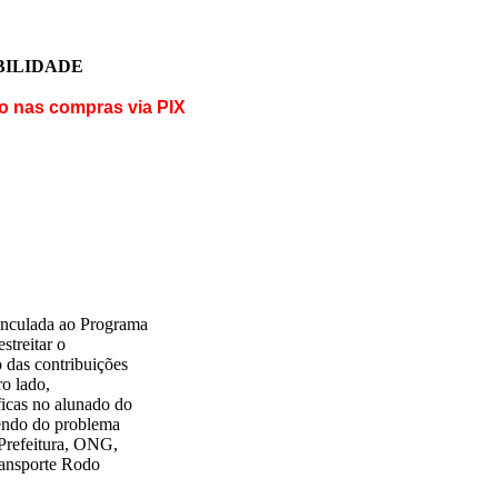
ABILIDADE
o nas compras via PIX
vinculada ao Programa
streitar o
 das contribuições
ro lado,
ficas no alunado do
dendo do problema
 Prefeitura, ONG,
ransporte Rodo