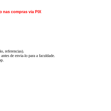
o nas compras via PIX
o, referencias).
antes de envia-lo para a faculdade.
pp.