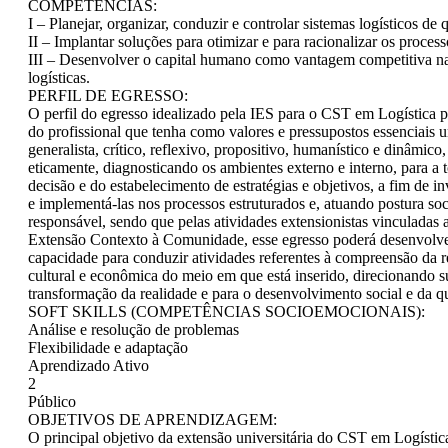
COMPETÊNCIAS:
I – Planejar, organizar, conduzir e controlar sistemas logísticos de 
II – Implantar soluções para otimizar e para racionalizar os processo
III – Desenvolver o capital humano como vantagem competitiva n
logísticas.
PERFIL DE EGRESSO:
O perfil do egresso idealizado pela IES para o CST em Logística p
do profissional que tenha como valores e pressupostos essenciais u
generalista, crítico, reflexivo, propositivo, humanístico e dinâmico,
eticamente, diagnosticando os ambientes externo e interno, para a
decisão e do estabelecimento de estratégias e objetivos, a fim de i
e implementá-las nos processos estruturados e, atuando postura so
responsável, sendo que pelas atividades extensionistas vinculadas
Extensão Contexto à Comunidade, esse egresso poderá desenvolve
capacidade para conduzir atividades referentes à compreensão da re
cultural e econômica do meio em que está inserido, direcionando s
transformação da realidade e para o desenvolvimento social e da q
SOFT SKILLS (COMPETÊNCIAS SOCIOEMOCIONAIS):
Análise e resolução de problemas
Flexibilidade e adaptação
Aprendizado Ativo
2
Público
OBJETIVOS DE APRENDIZAGEM:
O principal objetivo da extensão universitária do CST em Logístic