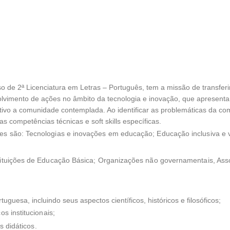
de 2ª Licenciatura em Letras – Português, tem a missão de transferir
lvimento de ações no âmbito da tecnologia e inovação, que apresent
sitivo a comunidade contemplada. Ao identificar as problemáticas da c
s competências técnicas e soft skills específicas.
s são: Tecnologias e inovações em educação; Educação inclusiva e va
tituições de Educação Básica; Organizações não governamentais, Asso
uguesa, incluindo seus aspectos científicos, históricos e filosóficos;
s institucionais;
s didáticos.