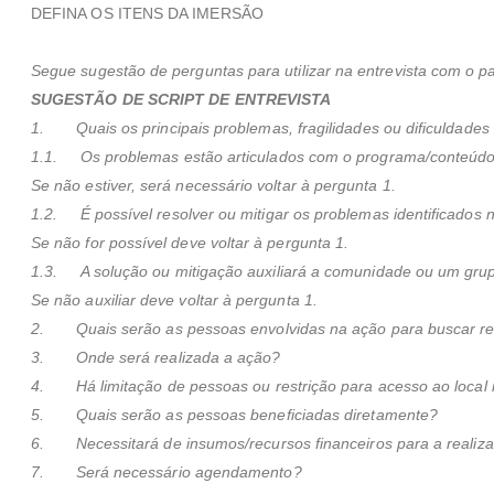
DEFINA OS ITENS DA IMERSÃO
Segue sugestão de perguntas para utilizar na entrevista com o pa
SUGESTÃO DE SCRIPT DE ENTREVISTA
1. Quais os principais problemas, fragilidades ou dificuldades 
1.1. Os problemas estão articulados com o programa/conteúdo 
Se não estiver, será necessário voltar à pergunta 1.
1.2. É possível resolver ou mitigar os problemas identificados 
Se não for possível deve voltar à pergunta 1.
1.3. A solução ou mitigação auxiliará a comunidade ou um gr
Se não auxiliar deve voltar à pergunta 1.
2. Quais serão as pessoas envolvidas na ação para buscar reso
3. Onde será realizada a ação?
4. Há limitação de pessoas ou restrição para acesso ao local 
5. Quais serão as pessoas beneficiadas diretamente?
6. Necessitará de insumos/recursos financeiros para a realiz
7. Será necessário agendamento?