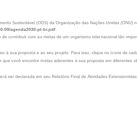
lvimento Sustentável (ODS) da Organização das Nações Unidas (ONU) 
2020-09/agenda2030-pt-br.pdf
.
de contribuir com as metas de um organismo internacional tão impo
es à sua proposta e ao seu projeto. Para isso, clique no ícone de ca
r que você encontre metas aderentes à sua proposta em diferentes ob
erá ser declarada em seu Relatório Final de Atividades Extensionistas