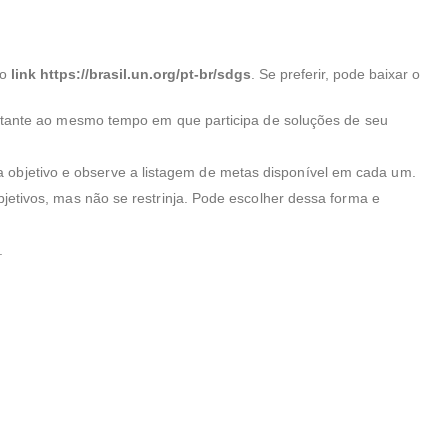
no
link
https://brasil.un.org/pt-br/sdgs
. Se preferir, pode baixar o
rtante ao mesmo tempo em que participa de soluções de seu
da objetivo e observe a listagem de metas disponível em cada um.
jetivos, mas não se restrinja. Pode escolher dessa forma e
.