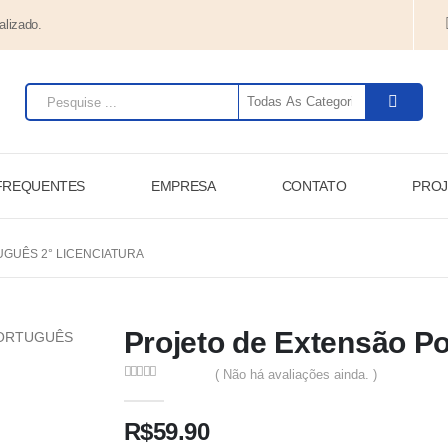
alizado.
FREQUENTES
EMPRESA
CONTATO
PROJ
GUÊS 2° LICENCIATURA
Projeto de Extensão Po
( Não há avaliações ainda. )
0
de 5
R$
59.90