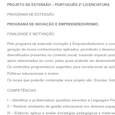
PROJETO DE EXTENSÃO – PORTUGUÊS 2ª LICENCIATURA
PROGRAMA DE EXTENSÃO:
PROGRAMA DE INOVAÇÃO E EMPREENDEDORISMO.
FINALIDADE E MOTIVAÇÃO:
Pelo programa de extensão Inovação e Empreendedorismo o curso 
geração de novos conhecimentos aplicados, permitindo o desenvo
diversificados presentes no contexto social, trazendo impacto po
apoio relacionadas ao curso, pelas quais poderão ser desenvolvida
Os conteúdos programáticos sugeridos para correlacionar as açõe
Políticas educacionais e ensino.
Os locais que poderão contemplar esse projeto são: Escolas; Ins
COMPETÊNCIAS:
I – Identificar e problematizar questões inerentes a Linguagem Port
II – Realizar atividades de gestão educacional nos diversos espaço
III – Elaborar, aplicar e avaliar estratégias pedagógicas e materiai