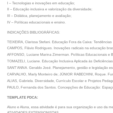
I – Tecnologias e inovações em educação;
II – Educação inclusiva e valorização da diversidade;
III – Didática, planejamento e avaliação;
IV – Políticas educacionais e ensino.
INDICAÇÕES BIBLIOGRÁFICAS:
TEIXEIRA, Clarissa Stefani. Educação Fora da Caixa: Tendências 
CAMPOS, Flávio Rodrigues. Inovações radicais na educação brasi
AFFONSO, Luciane Marina Zimerman. Políticas Educacionais e Ba
TOMAZELI, Luciane. Educação Inclusiva Aplicada às Deficiências:
SANT’ANNA. Geraldo José. Planejamento, gestão e legislação esco
CARVALHO, Marly Monteiro de; JÚNIOR RABECHINI, Roque. Fundame
ALIAS, Gabriela. Diversidade, Currículo Escolar e Projetos Peda
PAULO, Fernanda dos Santos. Concepções de Educação: Espaços
TEMPLATE PDCA:
Aluno e Aluna, essa atividade é para sua organização e uso da m
ATIVIDADES EXTENSIONISTAS.